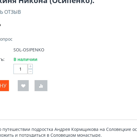
иня Никона (Осипенко).
Ь ОТЗЫВ
₽
вопрос
SOL-OSIPENKO
ь:
В наличии
+
−
ИНУ
о путешествии подростка Андрея Кормщикова на Соловецкие ос
пожить и потрудиться в Соловецком монастыре.