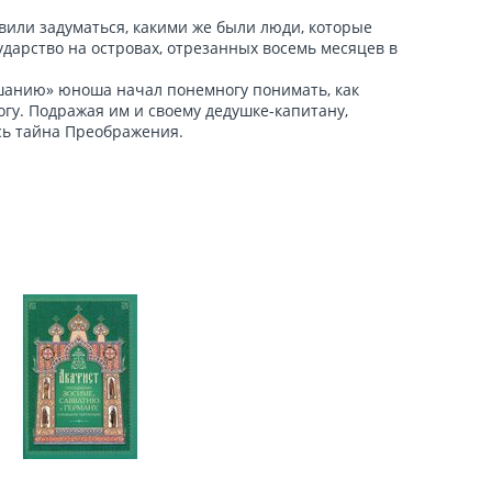
вили задуматься, какими же были люди, которые
сударство на островах, отрезанных восемь месяцев в
шанию» юноша начал понемногу понимать, как
гу. Подражая им и своему дедушке-капитану,
ась тайна Преображения.