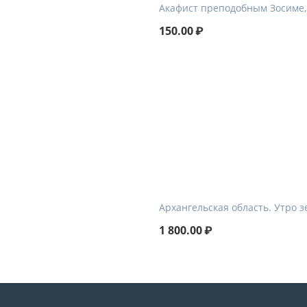
Акафист преподобным Зосиме,
150.00
₽
Архангельская область. Утро з
1 800.00
₽