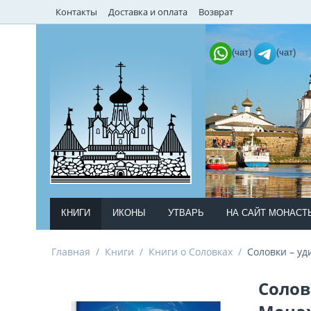
Контакты
Доставка и оплата
Возврат
(чат)
(чат)
КНИГИ
ИКОНЫ
УТВАРЬ
НА САЙТ МОНАСТ
Главная
/
Книги
/
Книги о Соловках
/
​Соловки – у
​Соло