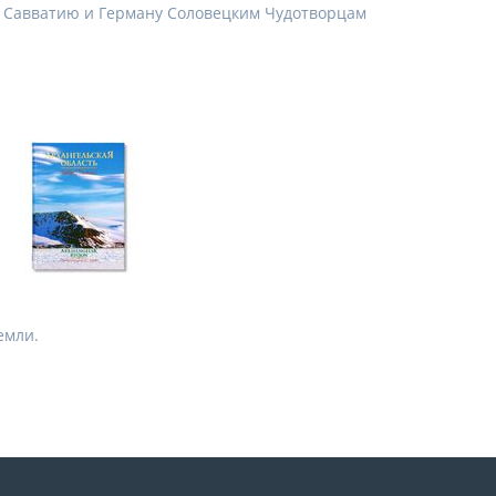
 Савватию и Герману Соловецким Чудотворцам
емли.