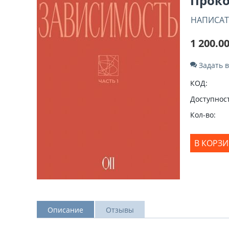
Проко
НАПИСАТ
1 200.0
Задать 
КОД:
Доступност
Кол-во:
В КОРЗ
Описание
Отзывы