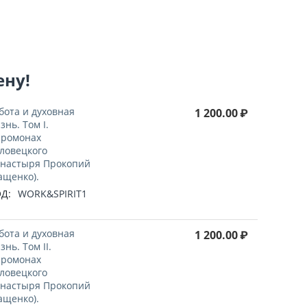
ену!
бота и духовная
1 200.00
₽
знь. Том I.
ромонах
ловецкого
настыря Прокопий
ащенко).
Д:
WORK&SPIRIT1
бота и духовная
1 200.00
₽
знь. Том II.
ромонах
ловецкого
настыря Прокопий
ащенко).