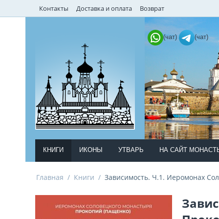
Контакты
Доставка и оплата
Возврат
(чат)
(чат)
КНИГИ
ИКОНЫ
УТВАРЬ
НА САЙТ МОНАСТ
Главная
/
Книги
/
Зависимость. Ч.1. Иеромонах Со
Завис