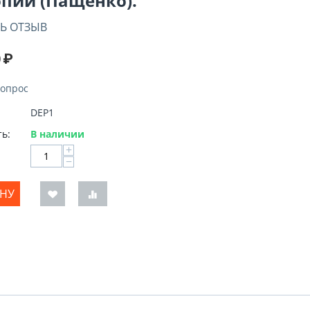
пий (Пащенко).
Ь ОТЗЫВ
0
₽
вопрос
DEP1
ь:
В наличии
+
−
ИНУ