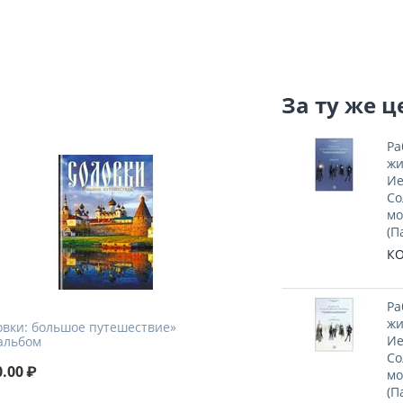
За ту же ц
Ра
жи
Ие
Со
мо
(П
КО
Ра
жи
овки: большое путешествие»
Ие
альбом
Со
0.00
₽
мо
(П