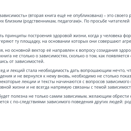
зависимость» (вторая книга ещё не опубликована) – это своего
 близким (родственникам, педагогам)». По просьбе читателей 
ть принципы построения здоровой жизни, когда у человека фо
теряют ту площадку, на основании которых они совершают агр
ия, но основной вектор её направлен к вопросу созидания здор
книга не столько о зависимостях, сколько о том, как появляется
шись от зависимостей.
сед и лекций стала необходимость дать вопрошающим нечто, чт
ения и не вернулся к нему вновь, необходимо не столько показа
екоторые лекции и тексты начинаются с вопросов зависимого п
овной жизни и не всегда напрямую связаны с темой зависимост
удет полезна не только самим зависимым, желающим обрести с
ется с по-следствиями зависимого поведения других людей: ро